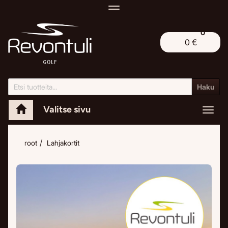
Navigaatio
0
0 €
Haku
Valitse sivu
Navig
root
Lahjakortit