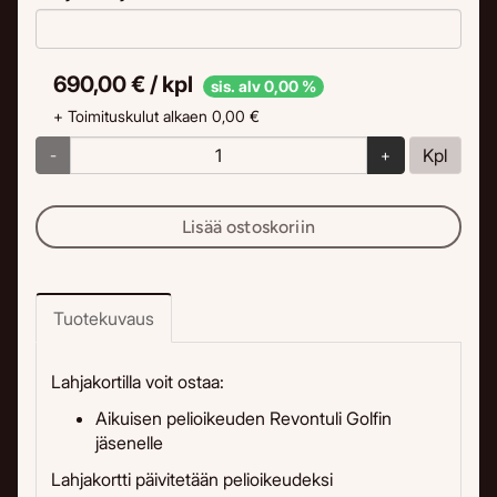
690,00 € / kpl
sis. alv 0,00 %
+ Toimituskulut alkaen 0,00 €
Kpl
-
+
Lisää ostoskoriin
Tuotekuvaus
Lahjakortilla voit ostaa:
Aikuisen pelioikeuden Revontuli Golfin
jäsenelle
Lahjakortti päivitetään pelioikeudeksi