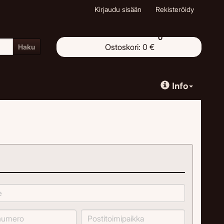
Kirjaudu sisään
Rekisteröidy
0
Ostoskori:
0 €
Haku
Info