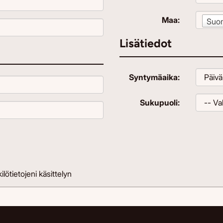
Maa:
Suo
Lisätiedot
Syntymäaika:
Sukupuoli:
lötietojeni käsittelyn