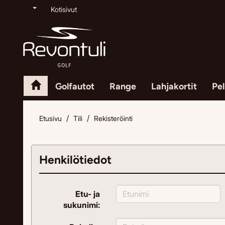
Kotisivut
Golfautot
Range
Lahjakortit
Pel
Etusivu
Tili
Rekisteröinti
Henkilötiedot
Etu- ja
sukunimi: