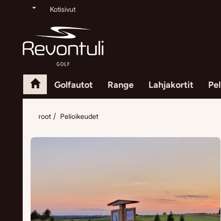
Kotisivut
Golfautot
Range
Lahjakortit
Pel
root
Pelioikeudet