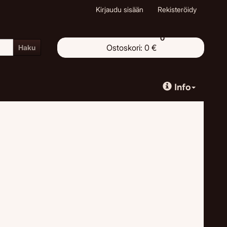
Kirjaudu sisään
Rekisteröidy
0
Ostoskori:
0 €
Haku
Info
e