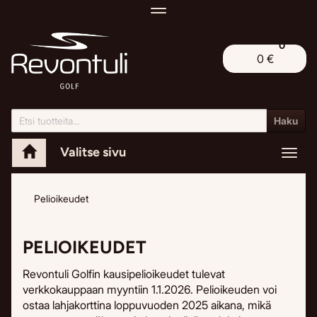
Navigaatio
0
0 €
Haku
Valitse sivu
Navig
Pelioikeudet
PELIOIKEUDET
Revontuli Golfin kausipelioikeudet tulevat
verkkokauppaan myyntiin 1.1.2026. Pelioikeuden voi
ostaa lahjakorttina loppuvuoden 2025 aikana, mikä